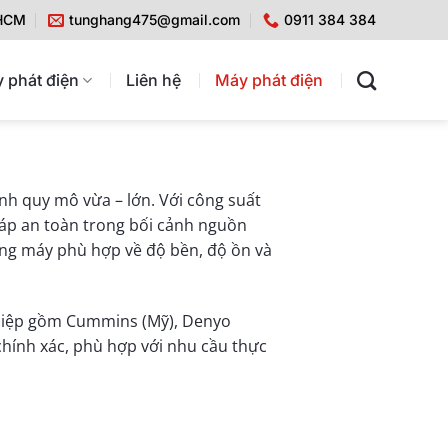
 HCM
tunghang475@gmail.com
0911 384 384
 phát điện
Liên hệ
Máy phát điện
nh quy mô vừa – lớn. Với công suất
háp an toàn trong bối cảnh nguồn
hãng máy phù hợp về độ bền, độ ồn và
nghiệp gồm Cummins (Mỹ), Denyo
 chính xác, phù hợp với nhu cầu thực