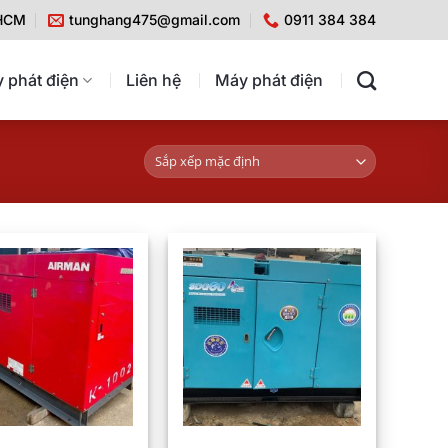
 HCM
tunghang475@gmail.com
0911 384 384
 phát điện
Liên hệ
Máy phát điện