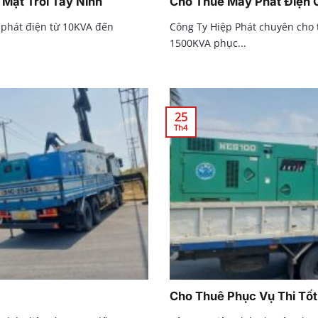
Mặt Trời Tây Ninh
Cho Thuê Máy Phát Điện 
 phát điện từ 10KVA đến
Công Ty Hiệp Phát chuyên cho
1500KVA phục...
25
Th4
Cho Thuê Phục Vụ Thi Tố