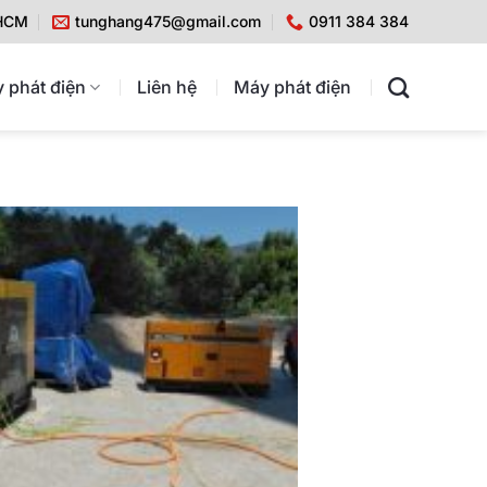
 HCM
tunghang475@gmail.com
0911 384 384
 phát điện
Liên hệ
Máy phát điện