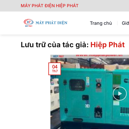
Chuyển
MÁY PHÁT ĐIỆN HIỆP PHÁT
đến
nội
Trang chủ
Giớ
dung
Lưu trữ của tác giả:
Hiệp Phát
04
Th7